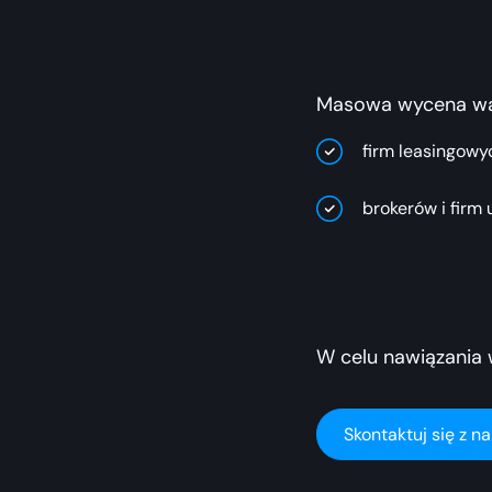
Masowa wycena war
firm leasingowy
brokerów i firm
W celu nawiązania 
Skontaktuj się z n