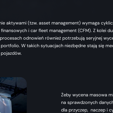
ie aktywami (tzw. asset management) wymaga cykliczn
 finansowych i car fleet management (CFM). Z kolei du
procesach odnowień również potrzebują seryjnej wycen
ortfolio. W takich sytuacjach niezbędne stają się me
i pojazdów.
Żeby wycena masowa mia
na sprawdzonych danych.
dla przyczep, naczep i cy